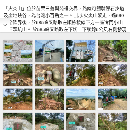
「火炎山」位於苗栗三義與苑裡交界，路線可體驗礫石步道
及崖地峽谷，為台灣小百岳之一。 此次火炎山縱走，過590
峰裕隆界後，於585峰叉路取左順檢稜線下方一座冷門小山
頭石頭坑山。 於585峰叉路取左下切，下稜線5公尺右側發現
一座山字三角點基石(北火炎山)，魯地圖竟未登載。