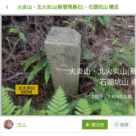
火炎山、北火炎山(新發現基石)、石頭坑山 連走
火炎山、北火炎山(新
石頭坑山 
11次拍手
1,916次點閱
*花ㄦ
關注他
檢舉