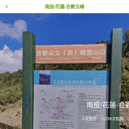
南投/花蓮-合歡北峰
南投/花蓮-合
0次拍手
1,238次點閱