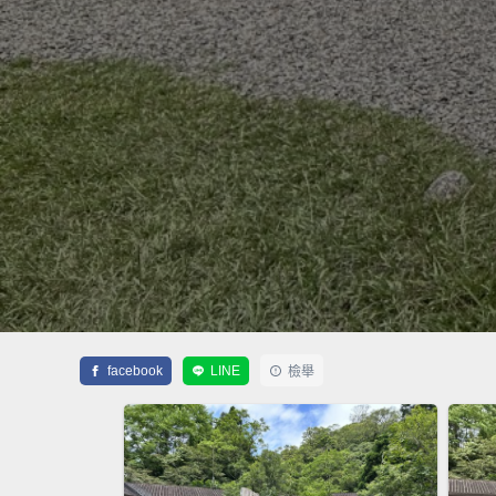
facebook
LINE
檢舉