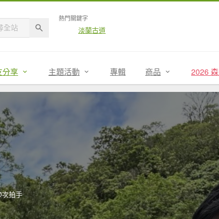
熱門關鍵字
淡蘭古道
友分享
主題活動
專輯
商品
2026
0次拍手