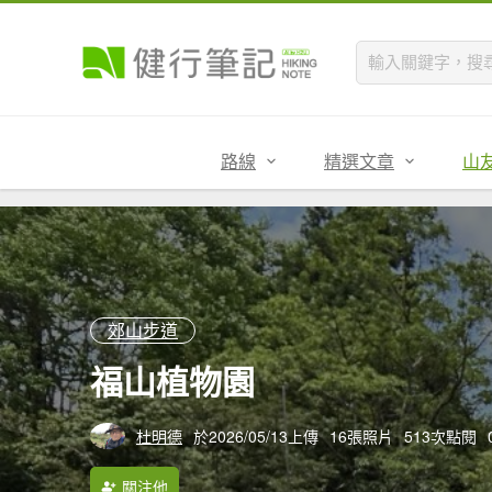
路線
精選文章
山
郊山步道
福山植物園
杜明德
於2026/05/13上傳
16張照片
513次點閱
關注他