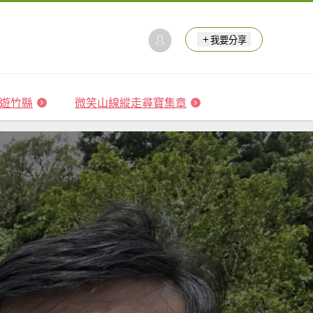
我要分享
 森遊竹縣
微笑山線縱走尋寶集章