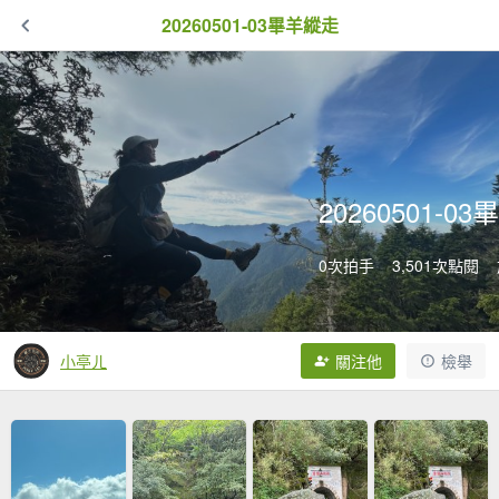
20260501-03畢羊縱走
20260501-0
0次拍手
3,501次點閱
小亭ㄦ
關注他
檢舉