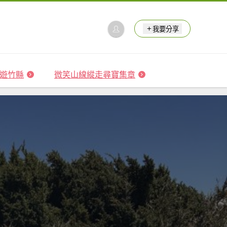
我要分享
 森遊竹縣
微笑山線縱走尋寶集章