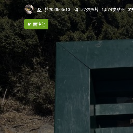
JX
於2026/05/10上傳
27張照片
1,574次點閱
0
關注他