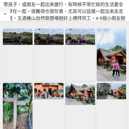
帶孩子，或朋友一起出來健行，有時候平常忙碌的生活要全
部聚在一起，很難得也很珍貴，尤其可以這樣一起出來走走
步道，五酒桶山自然遊憩場剛好上禮拜完工，4-5個小朋友剛
好在這裡放電，大人聊天野餐，午後桃園有名的漁港~竹圍
漁港吃海鮮買海產，漁港的漁貨就是新鮮又便宜，又是滿載
而歸的一天♥️