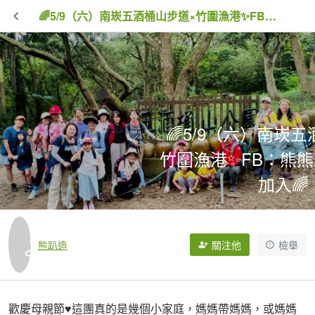
🌈5/9（六）南崁五酒桶山步道×竹圍漁港✨FB：熊熊趴爬走~歡迎加入🌈
🌈5/9（六）南崁
竹圍漁港✨FB：熊熊
加入🌈
0次拍手
1,630次點閱
熊趴造
關注他
檢舉
歡慶母親節♥️這團真的是幾個小家庭，媽媽帶媽媽，或媽媽