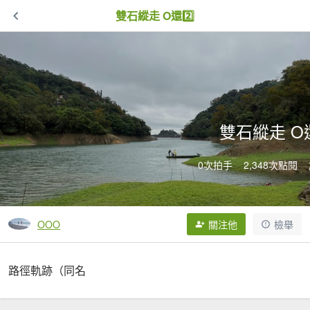
雙石縱走 O還2️⃣
雙石縱走 O還
0次拍手
2,348次點閱
OOO
關注他
檢舉
路徑軌跡（同名