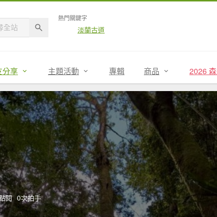
熱門關鍵字
淡蘭古道
友分享
主題活動
專輯
商品
2026
次點閱
0次拍手