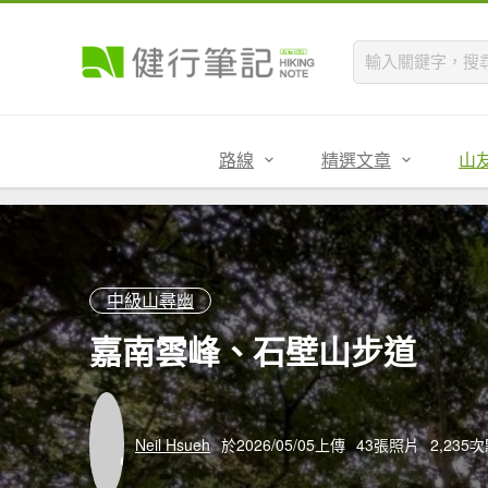
路線
精選文章
山
中級山尋幽
嘉南雲峰、石壁山步道
Neil Hsueh
於2026/05/05上傳
43張照片
2,235