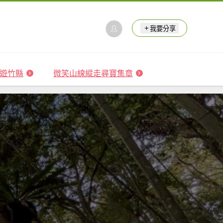
我要分享
 森遊竹縣
微笑山線縱走尋寶集章