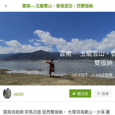
雲南----玉龍雪山，香格里拉，西雙版納
雲南----玉龍雪山
雙版納
106次拍手
2,506次點閱
sandy
關注他
檢舉
雲南自助遊:茶馬古道 從西雙版納， 大理洱海蒼山，沙溪 麗