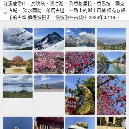
江玉龍雪山，虎跳峽，瀘沽湖， 到香格里拉，香巴拉，獨克
宗古城， 建水彌勒，茶馬古道，一路上的鄉土風情 還有存續
千年的古鎮 值得慢慢走，慢慢融在古城中 2026年3/118---
-4/19