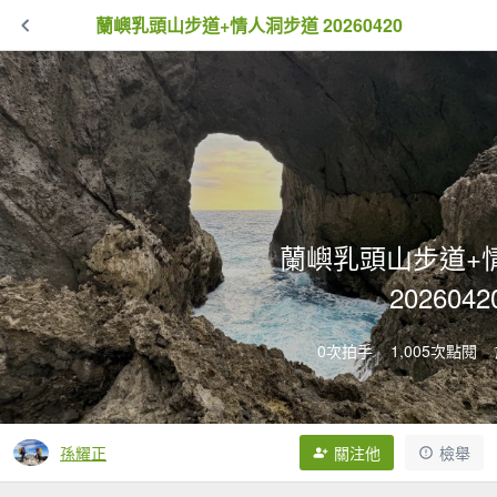
蘭嶼乳頭山步道+情人洞步道 20260420
蘭嶼乳頭山步道+
2026042
0次拍手
1,005次點閱
孫耀正
關注他
檢舉