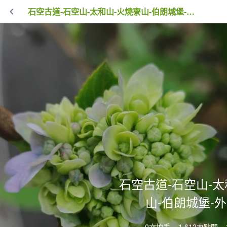
石空古道-石空山-太和山-火燒寮山-伯朗城堡-外澳車站
石空古道-石空山-太
山-伯朗城堡-
0次拍手
1,612次點閱