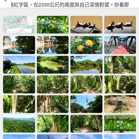
價格紅字區，在2330公尺的高度與自己深情對望。你看那
780元的舊地標，已成為山腳下渺小的縮影，三倍的距離是
時間的複利，也是人類對未來的拓荒。晶圓在黃光中旋轉，
像一張鍍金的黑膠，播放著全球的運算，當代號與價格交疊
成同一個座標，整座森林的算力都在這座神山的巔峰，聽見
了超越極限的沈默、的雷鳴。