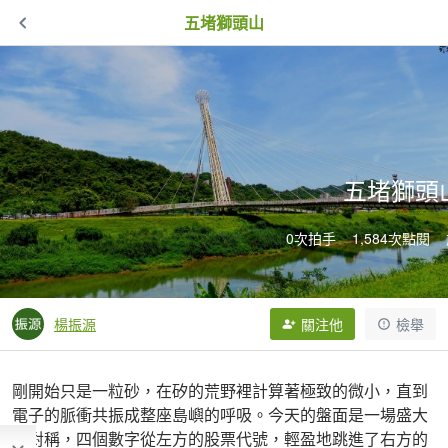
五堵獅頭山
五堵獅頭
0次拍手
1,584次點閱
楊振源
關注他
檢舉
剛開始只是一粒砂，在矽的荒野裡計算著極致的微小，直到
電子的脈衝共振成整座島嶼的呼吸。今天的盤面是一場盛大
的對稱，四個數字從左方的股票代號，輕盈地跳進了右方的