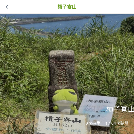
槓子寮山
槓子寮
0次拍手
1,164次點閱