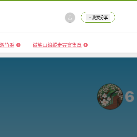
我要分享
 森遊竹縣
微笑山線縱走尋寶集章