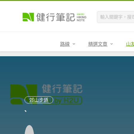
路線
精選文章
山
郊山步道
`