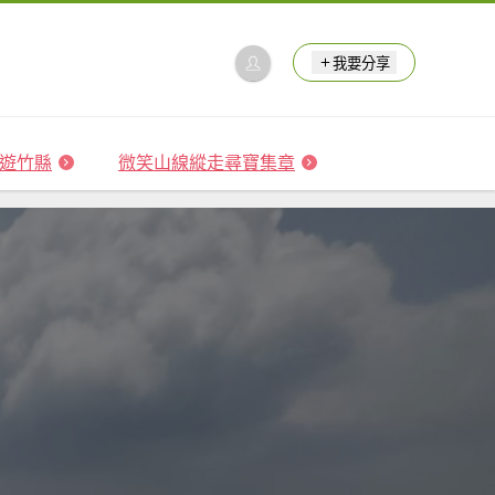
我要分享
 森遊竹縣
微笑山線縱走尋寶集章