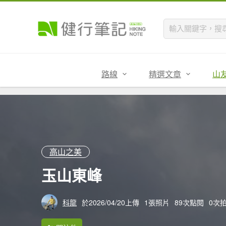
路線
精選文章
山
高山之美
玉山東峰
科龍
於2026/04/20上傳
1張照片
89次點閱
0次