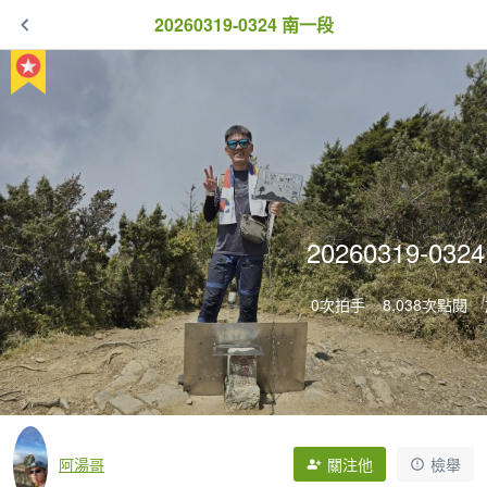
20260319-0324 南一段
20260319-03
0次拍手
8,038次點閱
阿湯哥
關注他
檢舉