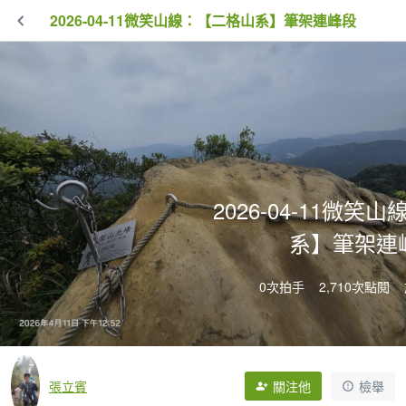
2026-04-11微笑山線：【二格山系】筆架連峰段
2026-04-11微笑
系】筆架連
0次拍手
2,710次點閱
張立賓
關注他
檢舉