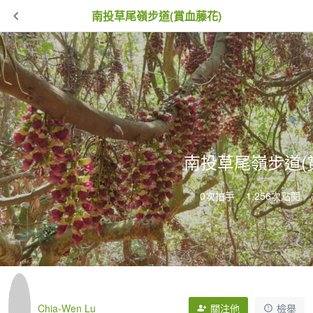
南投草尾嶺步道(賞血藤花)
南投草尾嶺步道(
0次拍手
1,256次點閱
Chia-Wen Lu
關注他
檢舉