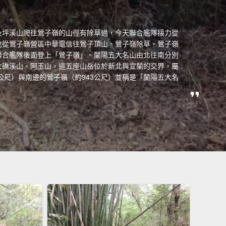
寮山及坪溪山爬往鶯子嶺的山徑有除草過，今天聯合艦隊接力從
也從鶯子嶺營區中華電信往鶯子頂山、鶯子嶺除草。鶯子嶺
聯合艦隊後面登上「鶯子嶺」。蘭陽五大名山由北往南分別
大礁溪山、阿玉山，這五座山岳位於新北與宜蘭的交界，屬
1公尺）與南邊的鶯子嶺（約943公尺）並稱是「蘭陽五大名