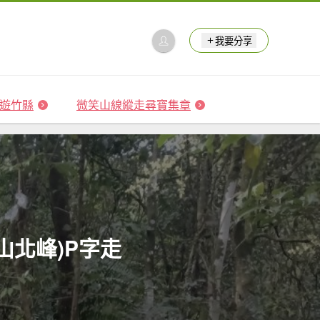
我要分享
 森遊竹縣
微笑山線縱走尋寶集章
山北峰)P字走