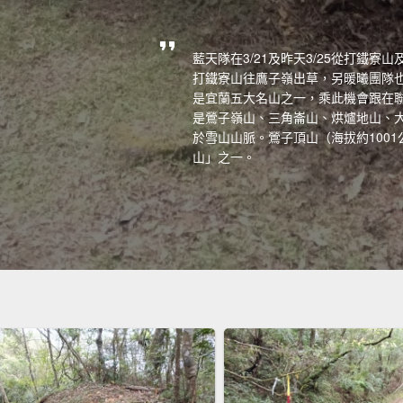
藍天隊在3/21及昨天3/25從打鐵
打鐵寮山往鷹子嶺出草，另暖曦團隊
是宜蘭五大名山之一，乘此機會跟在
是鶯子嶺山、三角崙山、烘爐地山、
於雪山山脈。鶯子頂山（海拔約100
山」之一。