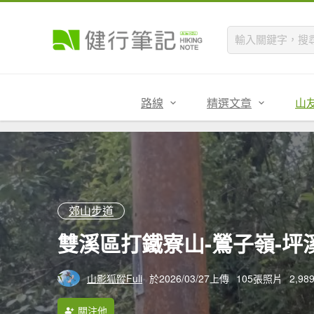
路線
精選文章
山
郊山步道
雙溪區打鐵寮山-鶯子嶺-坪溪
山影狐蹤Fuli
於2026/03/27上傳
105張照片
2,9
關注他