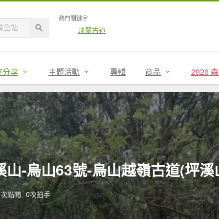
熱門關鍵字
淡蘭古道
友分享
主題活動
專輯
商品
2026
山-烏山63號-烏山越嶺古道(坪溪
89次點閱
0次拍手