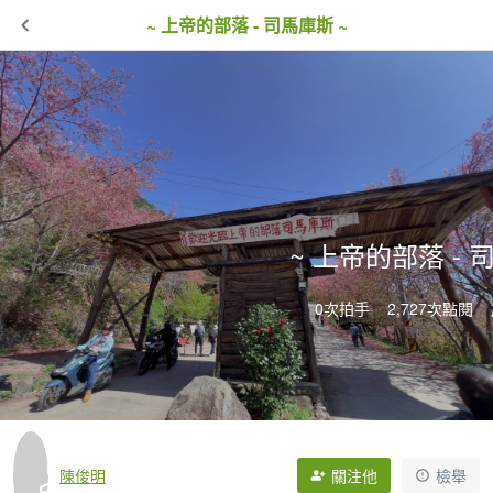
~ 上帝的部落 - 司馬庫斯 ~
~ 上帝的部落 - 
0次拍手
2,727次點閱
陳俊明
關注他
檢舉