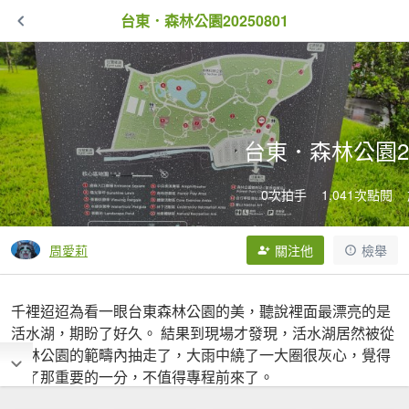
台東．森林公園20250801
台東．森林公園20
0次拍手
1,041次點閱
周愛莉
關注他
檢舉
千裡迢迢為看一眼台東森林公園的美，聽說裡面最漂亮的是
活水湖，期盼了好久。 結果到現場才發現，活水湖居然被從
森林公園的範疇內抽走了，大雨中繞了一大圈很灰心，覺得
少了那重要的一分，不值得專程前來了。