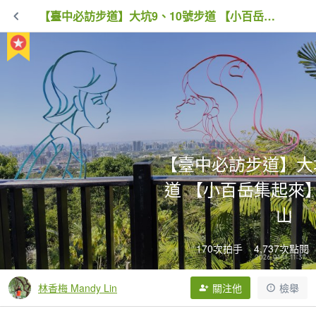
【臺中必訪步道】大坑9、10號步道 【小百岳集起來】#42 南觀音山
【臺中必訪步道】大坑
道 【小百岳集起來】
山
170次拍手
4,737次點閱
林香梅 Mandy Lin
關注他
檢舉