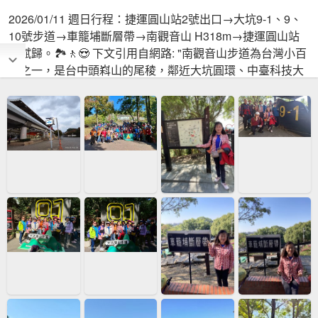
2026/01/11 週日行程：捷運圓山站2號出口→大坑9-1、9、
10號步道→車籠埔斷層帶→南觀音山 H318m→捷運圓山站
→賦歸。🏞️🚶😍 下文引用自網路: "南觀音山步道為台灣小百
岳之一，是台中頭嵙山的尾稜，鄰近大坑圓環、中臺科技大
學後方山丘，交通方便鬧中取靜，步道蜿蜒於相思樹竹林之
間，隨著步道起伏變化，可欣賞不同風貌，山頂有座玉佛寺
而得其名，巨大觀音像莊嚴肅穆，環境寧靜優雅，登上釋迦
太子樓瞭望台，一望無際身心舒暢。"