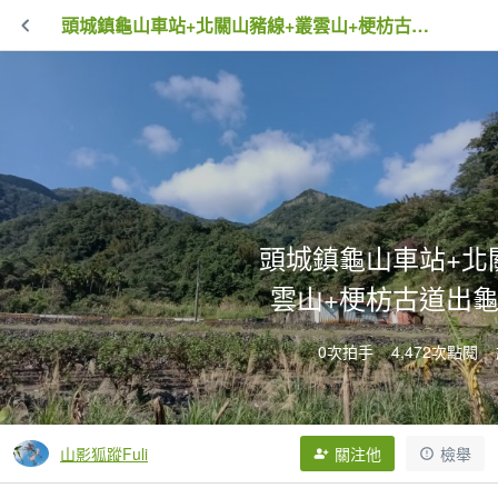
頭城鎮龜山車站+北關山豬線+叢雲山+梗枋古道出龜山車站O型
頭城鎮龜山車站+北
雲山+梗枋古道出
0次拍手
4,472次點閱
山影狐蹤Fuli
關注他
檢舉