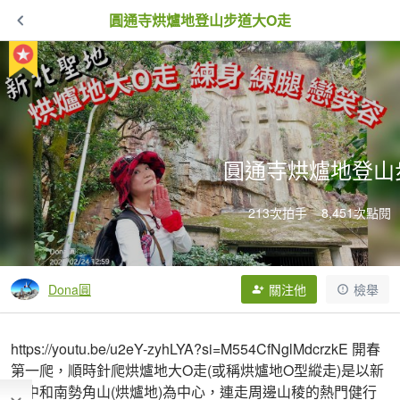
圓通寺烘爐地登山步道大O走
圓通寺烘爐地登山
213次拍手
8,451次點閱
Dona圓
關注他
檢舉
https://youtu.be/u2eY-zyhLYA?si=M554CfNglMdcrzkE 開春
第一爬，順時針爬烘爐地大O走(或稱烘爐地O型縱走)是以新
北中和南勢角山(烘爐地)為中心，連走周邊山稜的熱門健行