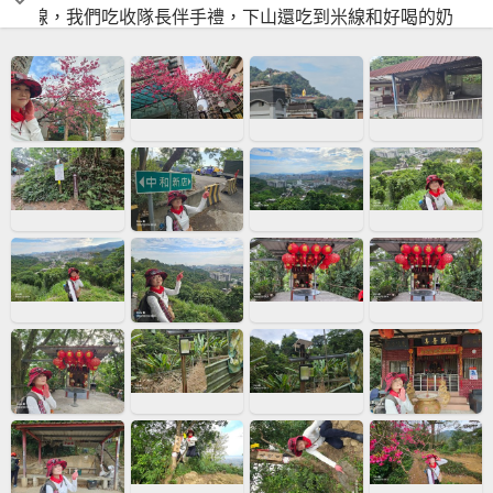
路線，我們吃收隊長伴手禮，下山還吃到米線和好喝的奶
茶，棒極了！好豐富多彩的走春。依序是 山財神→觀音亭→
光明頂→好地方→南勢角山(烘爐地山)→忘憂亭→紫竹寺→
雙子星尖石亭(幽景情盛)→一線天→佛字石刻→圓通寺→逸
園觀音寺→鄧公嶺→外南勢角山→迎日石→華新美食街(口福
南洋風味餐)