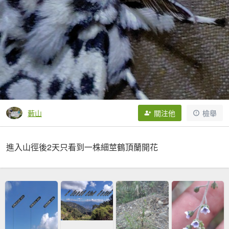
藪山
關注他
檢舉
進入山徑後2天只看到一株細莖鶴頂蘭開花