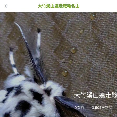
大竹溪山連走鞍輪名山
大竹溪山連走
0次拍手
3,504次點閱