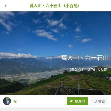
萬人山、六十石山（小百岳）
萬人山、六十石山
25次拍手
2,761次點閱
傑
關注他
檢舉