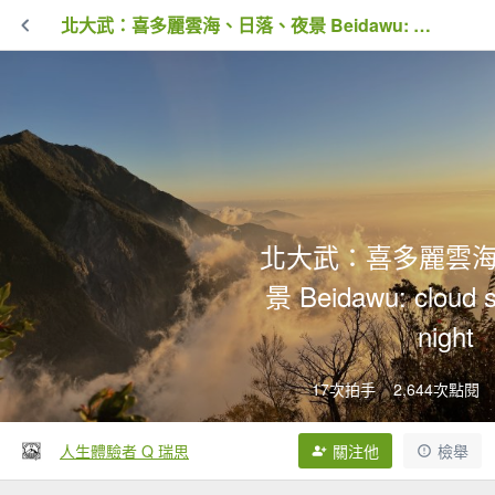
北大武：喜多麗雲海、日落、夜景 Beidawu: cloud sea, sunset, night
北大武：喜多麗雲
景 Beidawu: cloud s
night
17次拍手
2,644次點閱
人生體驗者 Q 瑞思
關注他
檢舉