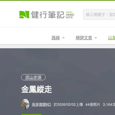
路線
精選文章
山
郊山步道
金鳳縱走
我是娜娜KO
於2026/02/02上傳
44張照片
3,16