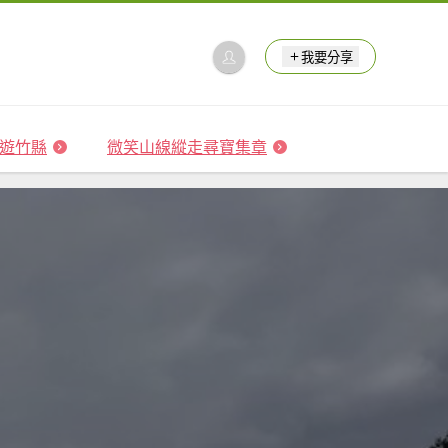
我要分享
 森遊竹縣
微笑山線縱走尋寶集章