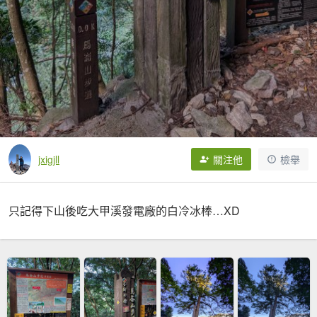
jxigjll
關注他
檢舉
只記得下山後吃大甲溪發電廠的白冷冰棒…XD