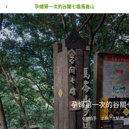
孕婦第一次的谷關七雄馬崙山
孕婦第一次的谷關
0次拍手
2,507次點閱