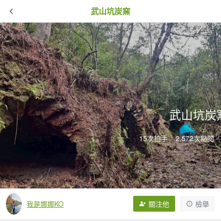
武山坑炭窯
武山坑炭
15次拍手
2,572次點閱
我是娜娜KO
關注他
檢舉