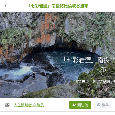
「七彩岩壁」南投帖比倫峽谷瀑布
「七彩岩壁」南投
布
10次拍手
917次點閱
人生體驗者 Q 瑞思
關注他
檢舉