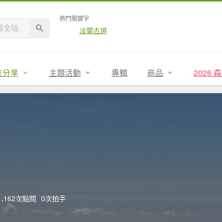
熱門關鍵字
淡蘭古道
友分享
主題活動
專輯
商品
2026
1,162次點閱
0次拍手