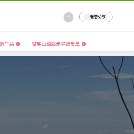
我要分享
 森遊竹縣
微笑山線縱走尋寶集章