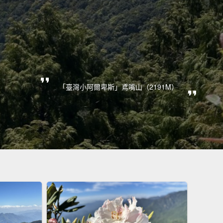
「臺灣小阿爾卑斯」鳶嘴山（2191M）