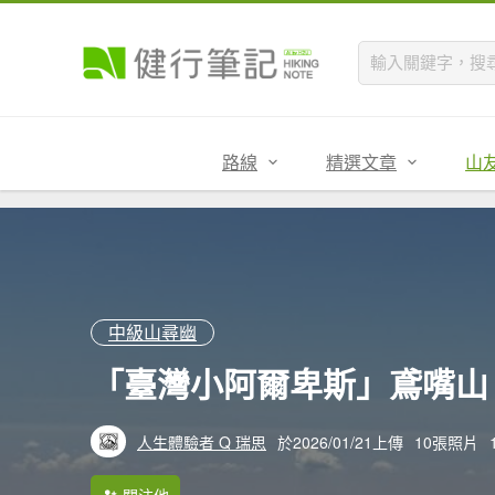
路線
精選文章
山
中級山尋幽
「臺灣小阿爾卑斯」鳶嘴山
人生體驗者 Q 瑞思
於2026/01/21上傳
10張照片