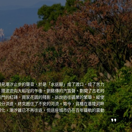
聽見潮汐止步的聲音，於是「水返腳」成了渡口，成了苦力
，隨波流向大稻埕的午後。劉銘傳的汽笛聲，劃開了古老的
豪門的紅磚，周家花園的殘影，訴說過往礦業的繁華，縱使
的分洪道，終究圈住了不安的河流。如今，貨櫃在基隆河畔
孵化，潮汐雖已不再往返，但這座城市仍在百年鐵軌的震動