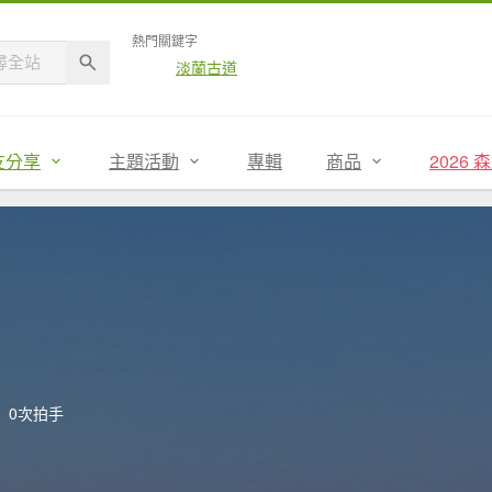
熱門關鍵字
淡蘭古道
友分享
主題活動
專輯
商品
2026
0次拍手