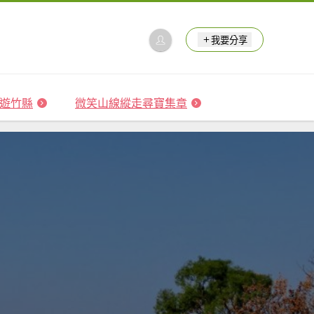
我要分享
 森遊竹縣
微笑山線縱走尋寶集章