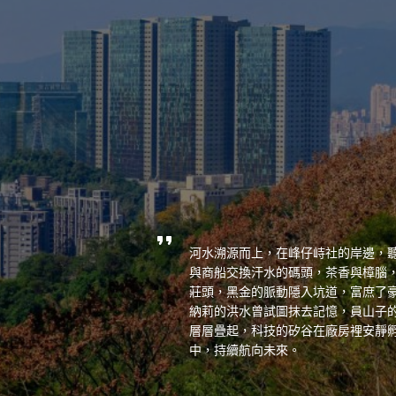
河水溯源而上，在峰仔峙社的岸邊，
與商船交換汗水的碼頭，茶香與樟腦
莊頭，黑金的脈動隱入坑道，富庶了
納莉的洪水曾試圖抹去記憶，員山子
層層疊起，科技的矽谷在廠房裡安靜
中，持續航向未來。