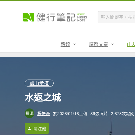
路線
精選文章
山
郊山步道
水返之城
楊振源
於2026/01/16上傳
39張照片
2,673次點閱
關注他