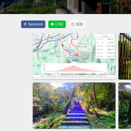
facebook
LINE
檢舉