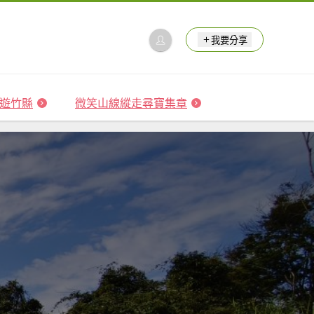
我要分享
 森遊竹縣
微笑山線縱走尋寶集章