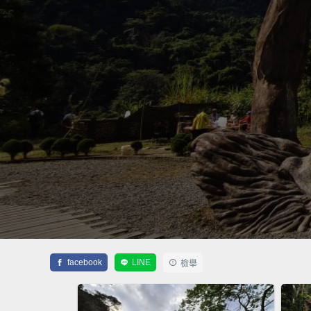
facebook
LINE
檢舉