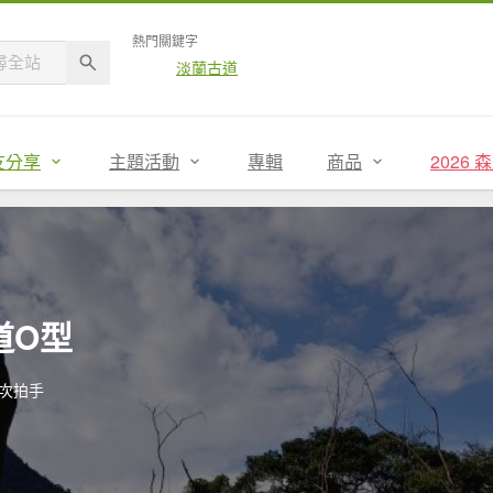
熱門關鍵字
淡蘭古道
友分享
主題活動
專輯
商品
2026
步道O型
4次拍手