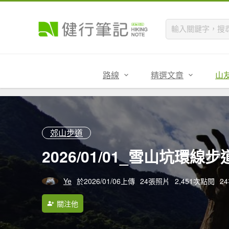
路線
精選文章
山
郊山步道
2026/01/01_雪山坑環線
Ye
於2026/01/06上傳
24張照片
2,451次點閱
2
關注他