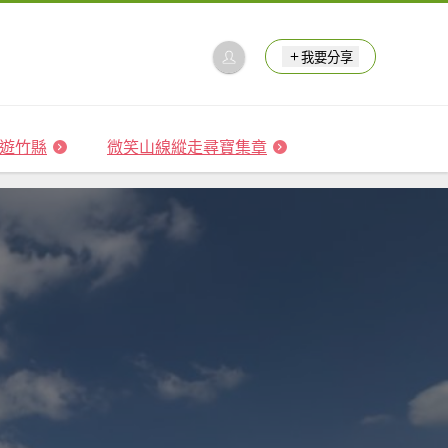
我要分享
 森遊竹縣
微笑山線縱走尋寶集章