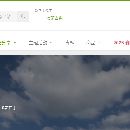
熱門關鍵字
淡蘭古道
友分享
主題活動
專輯
商品
2026
0次拍手