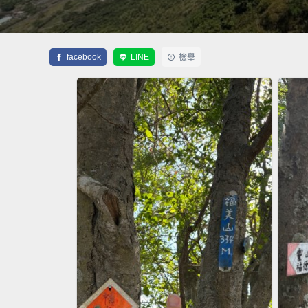
facebook
LINE
檢舉