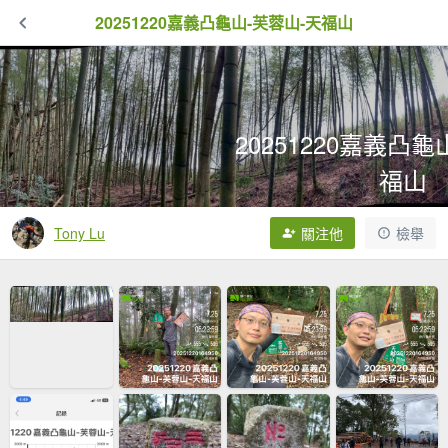
20251220嘉義凸龜山-芙蓉山-天福山
20251220嘉義凸龜
福山
0次拍手
4,373次點閱
Tony Lu
關注他
檢舉