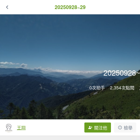
20250928~29
20250928
0次拍手
2,354次點閱
王翔
關注他
檢舉