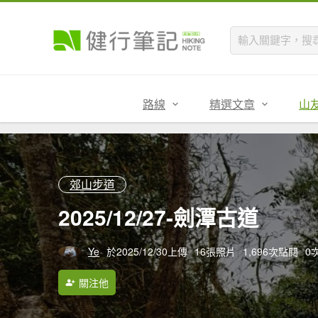
路線
精選文章
山
郊山步道
2025/12/27-劍潭古道
Ye
於2025/12/30上傳
16張照片
1,696次點閱
0
關注他