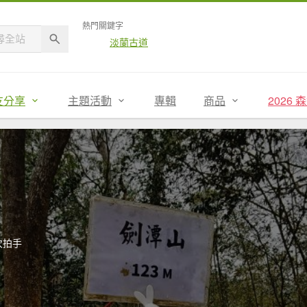
熱門關鍵字
淡蘭古道
友分享
主題活動
專輯
商品
2026
次拍手