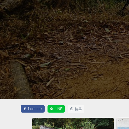
facebook
LINE
檢舉