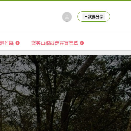
我要分享
 森遊竹縣
微笑山線縱走尋寶集章