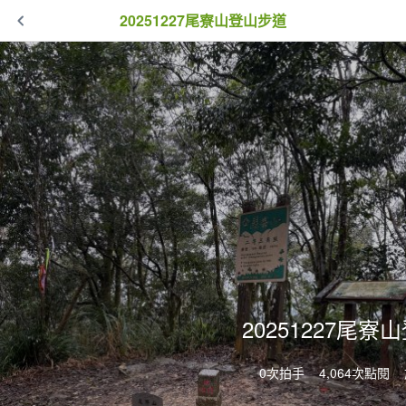
20251227尾寮山登山步道
20251227尾
0次拍手
4,064次點閱