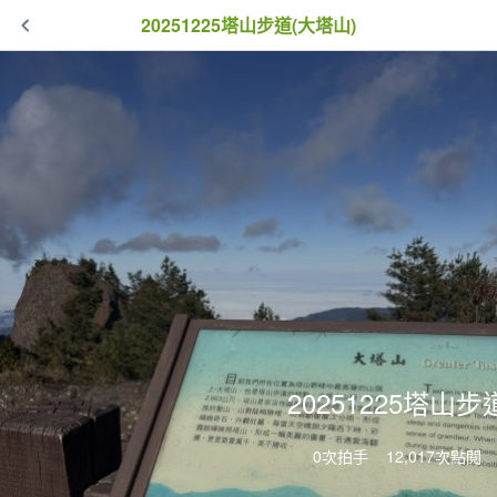
20251225塔山步道(大塔山)
20251225塔山步
0次拍手
12,017次點閱