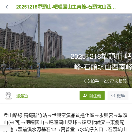
20251218犁頭山-吧哩國山主東峰-石頭坑山西南峰-石頭坑山
20251218犁頭山
峰-石頭坑山西南峰
0次拍手
2,377次點閱
郭鴻寬
關注他
檢舉
登山路線:高鐵新竹站→世興空氣品質進化區→永興宮→犁頭
山(來回)→吧哩國山→吧哩國山東峰→遠東化纖叉→東側配
水池→頭前溪水源基石12→萬善堂→水坑仔入口→石頭坑山