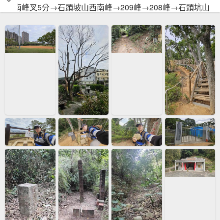
西南峰叉5分→石頭坡山西南峰→209峰→208峰→石頭坑山
三等→石頭坑山二等跟頭前溪12(來回)→鐵橋→上山64號→
文山步道登→中油地標0594兩顆樹林中→水車頭站(班次很
少,建議還是往高鐵站方向切)