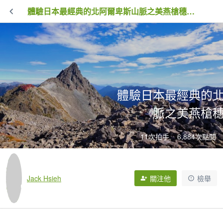
體驗日本最經典的北阿爾卑斯山脈之美燕槍穗縱走
體驗日本最經典的
脈之美燕槍
11次拍手
6,884次點閱
Jack Hsieh
關注他
檢舉