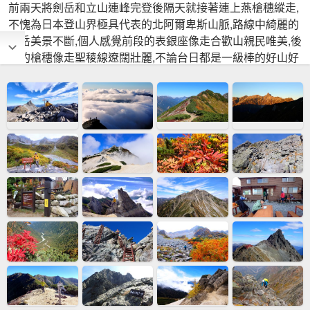
前兩天將劍岳和立山連峰完登後隔天就接著連上燕槍穗縱走,
不愧為日本登山界極具代表的北阿爾卑斯山脈,路線中綺麗的
山岳美景不斷,個人感覺前段的表銀座像走合歡山親民唯美,後
段的槍穗像走聖稜線遼闊壯麗,不論台日都是一級棒的好山好
風光,也都是非常值得安排來體驗走走的優質好路線 D4:信濃
大町~穗高駛~中房溫泉~燕山莊~燕岳~大天井小屋宿 D5:大
天井小屋~大天井岳~赤岩岳~西岳~大槍山莊~槍岳山莊~槍岳
~槍岳山莊宿 D6:槍岳山莊~大喰岳~中岳~南岳~南岳山屋~北
穗高岳~北穗高山莊宿 D7:北穗高山莊~涸沢岳~奧穗高岳山莊
~奧穗高岳~奧穗高岳山莊~涸沢小屋~本谷橋~橫尾山莊~德澤
山莊~明神館~小梨平木屋宿