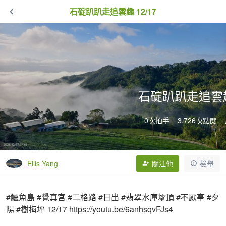
石碇趴趴走追雲趣 12/17
石碇趴趴走追雲趣 
0次拍手
3,726次點閱
Ellis Yang
關注他
檢舉
#鱷魚島 #覺真宮 #二格路 #日出 #翡翠水庫壩頂 #不厭亭 #夕
陽 #樹梅坪 12/17 https://youtu.be/6anhsqvFJs4