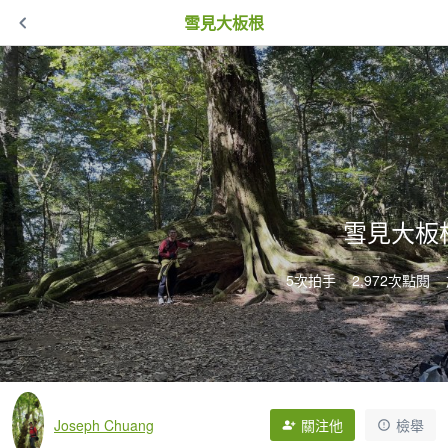
雪見大板根
雪見大板
5次拍手
2,972次點閱
Joseph Chuang
關注他
檢舉