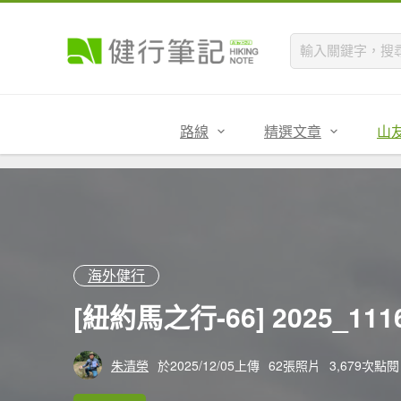
路線
精選文章
山
海外健行
[紐約馬之行-66] 2025_1
朱清榮
於2025/12/05上傳
62張照片
3,679次點閱