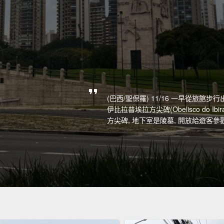
(巴西/聖保羅) 11/16 一早從旅館
伊比拉普埃拉方尖碑(Obelisco do Ibir
方尖碑, 地下室是陵墓, 開放給遊客參觀