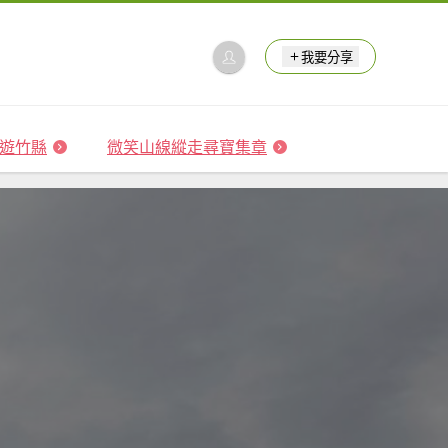
我要分享
 森遊竹縣
微笑山線縱走尋寶集章