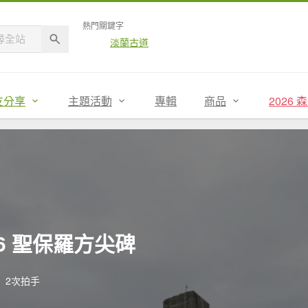
熱門關鍵字
淡蘭古道
友分享
主題活動
專輯
商品
2026
116 聖保羅方尖碑
2次拍手