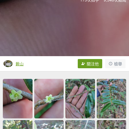
藪山
關注他
檢舉