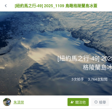
[紐約馬之行-49] 2025_1109 鳥瞰格陵蘭島冰蓋
[紐約馬之行-49] 202
格陵蘭島
3次拍手
3,764次點閱
朱清榮
關注他
檢舉