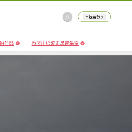
我要分享
 森遊竹縣
微笑山線縱走尋寶集章