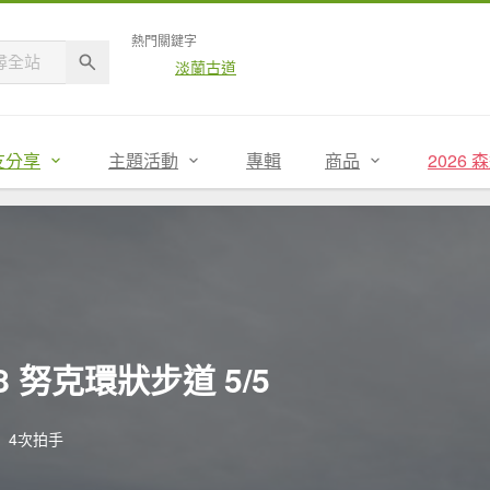
熱門關鍵字
淡蘭古道
友分享
主題活動
專輯
商品
2026
08 努克環狀步道 5/5
4次拍手