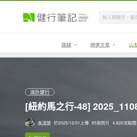
路線
精選文章
山
海外健行
[紐約馬之行-48] 2025_11
朱清榮
於2025/12/01上傳
85張照片
4,820次點閱