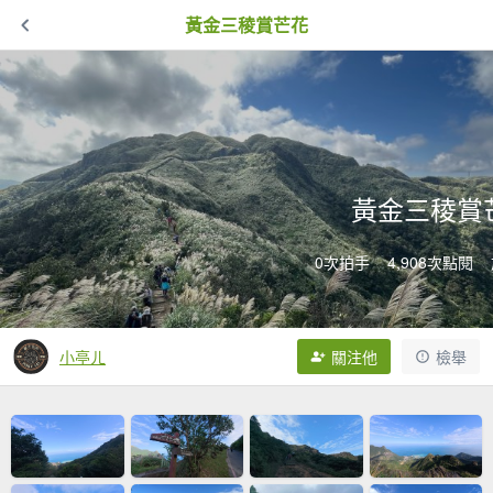
黃金三稜賞芒花
黃金三稜賞
0次拍手
4,908次點閱
小亭ㄦ
關注他
檢舉