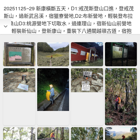
20251125~29 新康橫斷五天，D1:戒茂斯登山口進，登戒茂
斯山，過新武呂溪，宿獵寮營地,D2:布新營地，輕裝登布拉
克桑山D3:桃源營地下切取水，過連理山，宿新仙山前營地
D4:輕裝新仙山，登新康山，重裝下八通關越嶺古道，宿抱
崖山屋D5:抱崖山屋到瓦拉米山屋，到佳心駐在所，出瓦拉
米登山口