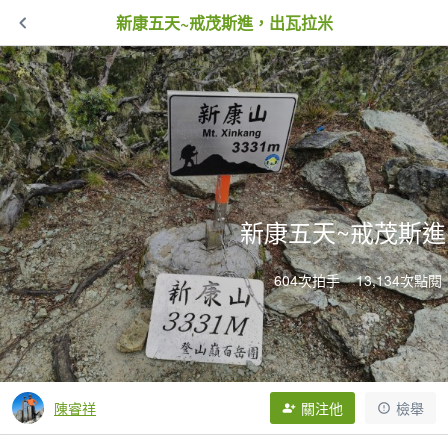
新康五天~戒茂斯進，出瓦拉米
新康五天~戒茂斯
604次拍手
13,134次點閱
陳睿祥
關注他
檢舉